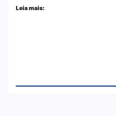
Leia mais:
Arraial Flor do Maracujá acontece de 18 
Joer 2026 inicia fases regionais em nove c