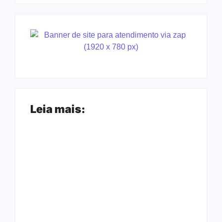
Leia mais:
Ação conjunta
Joer 2026 inicia
apreende mais de
fases regionais em
R$ 800 mil em ouro
nove cidades e
ilegal escondido em
reúne mais de 7,3
carteira e sapato na
mil participantes
BR 425 em…