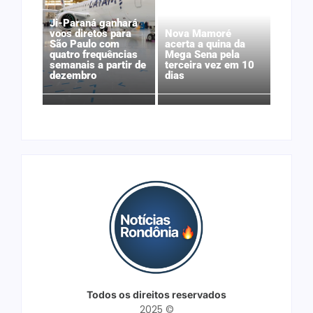
Ji-Paraná ganhará
voos diretos para
Nova Mamoré
São Paulo com
acerta a quina da
quatro frequências
Mega Sena pela
semanais a partir de
terceira vez em 10
dezembro
dias
Todos os direitos reservados
2025 ©