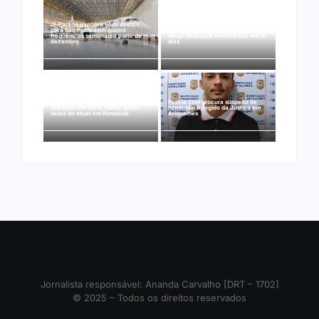
Ji-Paraná ganhará voos diretos
para São Paulo com quatro
Nova Mamoré acerta a quina da
frequências semanais a partir de
Mega Sena pela terceira vez em 10
dezembro
dias
Rede Nova Era compra três lojas do
Polícia Civil procura suspeito de
Arasuper em Porto Velho; grupo
homicídio foragido da Justiça em
deixa de atuar em Rondônia
Ariquemes
Jornalista responsável: Ananda Carvalho [DRT – 1702]
© 2025 – Todos os direitos reservados