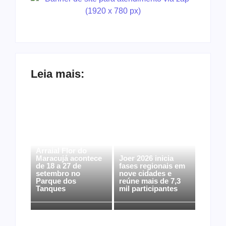
Leia mais:
Arraial Flor do
Maracujá acontece
Joer 2026 inicia
de 18 a 27 de
fases regionais em
setembro no
nove cidades e
Parque dos
reúne mais de 7,3
Tanques
mil participantes