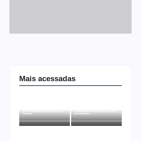
Mais acessadas
Arraial Flor do Maracujá acontece de
Joer 2026 inicia fases regionais em
18 a 27 de setembro no Parque dos
nove cidades e reúne mais de 7,3 mil
Tanques
participantes
Ação conjunta apreende mais de R$
Ji-Paraná ganhará voos diretos para