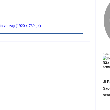
6 de
cidades e reúne mais de 7,3 mil
Ji-P
São
il em ouro ilegal escondido em
sem