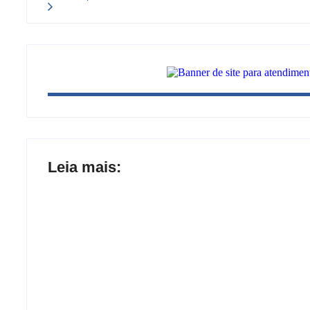
Leia mais:
Joer 2026 inicia fases regionais em nove 
participantes
Ação conjunta apreende mais de R$ 800 m
carteira e sapato na BR 425 em…