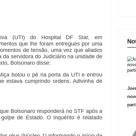
siva (UTI) do Hospital DF Star, em
No
umentos que lhe foram entregues por uma
 momentos de tensão, uma vez que aliados
 da servidora do Judiciário na unidade de
to, Bolsonaro disse:
stiça botou o pé na porta da UTI e entrou
que estava cumprindo ordens. Adivinha de
Joer
nove
part
 que Bolsonaro responderá no STF após a
 golpe de Estado. O inquérito é relatado
os réus (Núcleo 1) informando o início da