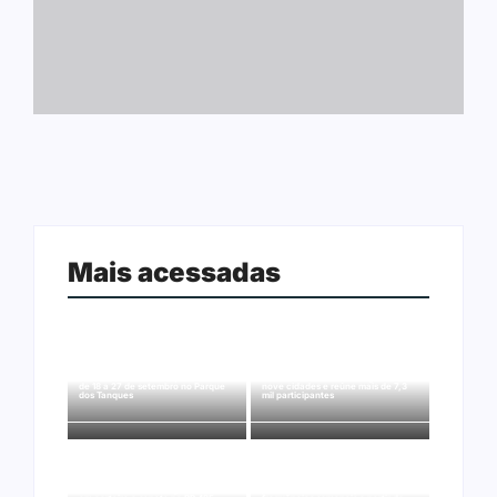
Mais acessadas
Arraial Flor do Maracujá acontece
Joer 2026 inicia fases regionais em
de 18 a 27 de setembro no Parque
nove cidades e reúne mais de 7,3
dos Tanques
mil participantes
Ação conjunta apreende mais de
Ji-Paraná ganhará voos diretos
R$ 800 mil em ouro ilegal escondido
para São Paulo com quatro