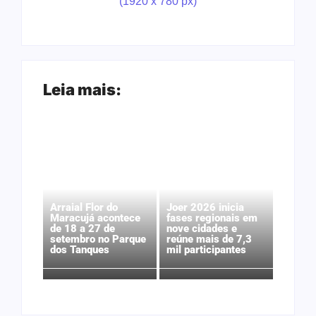
Leia mais:
Arraial Flor do
Joer 2026 inicia
Maracujá acontece
fases regionais em
de 18 a 27 de
nove cidades e
setembro no Parque
reúne mais de 7,3
dos Tanques
mil participantes