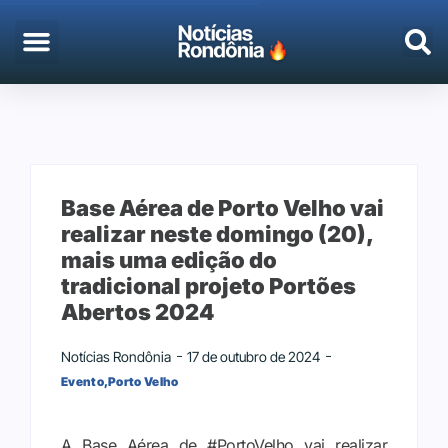
EMPREGO & CONCURSOS
PORTO VELHO
Base Aérea de Porto Velho vai
realizar neste domingo (20),
mais uma edição do
tradicional projeto Portões
Abertos 2024
Notícias Rondônia
17 de outubro de 2024
Evento
,
Porto Velho
A Base Aérea de #PortoVelho vai realizar