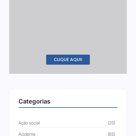
CLIQUE AQUI!
Categorias
Ação social
(25)
Acidente
(65)