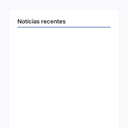
Notícias recentes
Joer 2026 inicia fases regionais em nove
cidades e reúne mais de 7,3 mil
participantes
6 de agosto de 2026
Ação conjunta apreende mais de R$ 800 mil
em ouro ilegal escondido em carteira e
sapato na BR 425 em…
6 de agosto de 2026