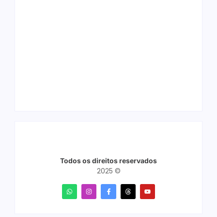
Ação conjunta
Joer 2026 inicia
apreende mais de
fases regionais em
R$ 800 mil em ouro
nove cidades e
ilegal escondido em
reúne mais de 7,3
carteira e sapato na
mil participantes
BR 425 em…
Todos os direitos reservados
2025 ©