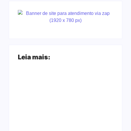
Leia mais:
Ação conjunta
Joer 2026 inicia
apreende mais de
fases regionais em
R$ 800 mil em ouro
nove cidades e
ilegal escondido em
reúne mais de 7,3
carteira e sapato na
mil participantes
BR 425 em…