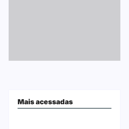
Mais acessadas
Ação conjunta apreende mais de
Joer 2026 inicia fases regionais em
R$ 800 mil em ouro ilegal escondido