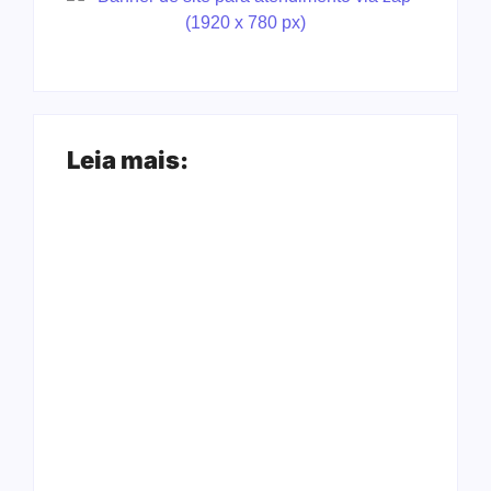
Leia mais:
Ação conjunta
Joer 2026 inicia
apreende mais de
fases regionais em
R$ 800 mil em ouro
nove cidades e
ilegal escondido em
reúne mais de 7,3
carteira e sapato na
mil participantes
BR 425 em…