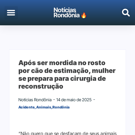
EMPREGO & CONCURSOS
PORTO VELHO
Após ser mordida no rosto
por cão de estimação, mulher
se prepara para cirurgia de
reconstrução
Notícias Rondônia
14 de maio de 2025
Acidente
,
Animais
,
Rondônia
“Não quero que se desfaçam de seus animais