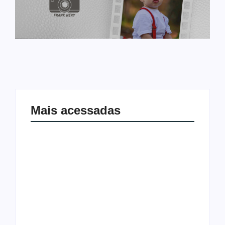
Mais acessadas
Arraial Flor do Maracujá acontece de
Joer 2026 inicia fases regionais em
18 a 27 de setembro no Parque dos
nove cidades e reúne mais de 7,3 mil
Tanques
participantes
Ação conjunta apreende mais de R$
Ji-Paraná ganhará voos diretos para
800 mil em ouro ilegal escondido em
São Paulo com quatro frequências
carteira e sapato na BR 425 em…
semanais a partir de dezembro