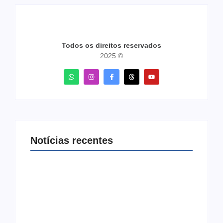
Todos os direitos reservados
2025 ©
Notícias recentes
Arraial Flor do Maracujá acontece de 18 a 27
de setembro no Parque dos Tanques
8 de agosto de 2026