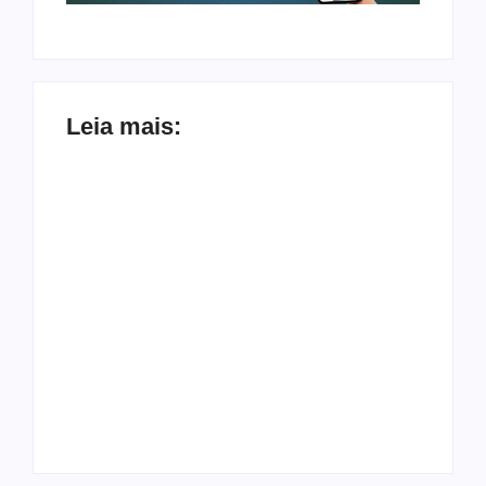
Leia mais:
Arraial Flor do
Maracujá acontece
Joer 2026 inicia
de 18 a 27 de
fases regionais em
setembro no
nove cidades e
Parque dos
reúne mais de 7,3
Tanques
mil participantes