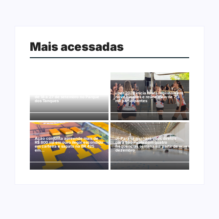
Mais acessadas
Arraial Flor do Maracujá acontece
Joer 2026 inicia fases regionais em
de 18 a 27 de setembro no Parque
nove cidades e reúne mais de 7,3
dos Tanques
mil participantes
Ação conjunta apreende mais de
Ji-Paraná ganhará voos diretos
R$ 800 mil em ouro ilegal escondido
para São Paulo com quatro
em carteira e sapato na BR 425
frequências semanais a partir de
em…
dezembro