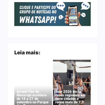
Leia mais:
Arraial Flor do
Joer 2026 inicia
Maracujá acontece
fases regionais em
de 18 a 27 de
nove cidades e
setembro no Parque
reúne mais de 7,3