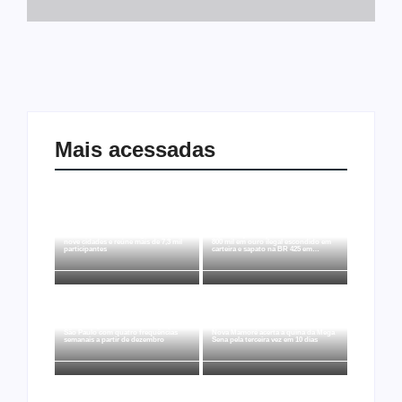
Mais acessadas
Joer 2026 inicia fases regionais em
Ação conjunta apreende mais de R$
nove cidades e reúne mais de 7,3 mil
800 mil em ouro ilegal escondido em
participantes
carteira e sapato na BR 425 em…
Ji-Paraná ganhará voos diretos para
São Paulo com quatro frequências
Nova Mamoré acerta a quina da Mega
semanais a partir de dezembro
Sena pela terceira vez em 10 dias