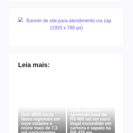
Leia mais:
Ação conjunta
Joer 2026 inicia
apreende mais de
fases regionais em
R$ 800 mil em ouro
nove cidades e
ilegal escondido em
reúne mais de 7,3
carteira e sapato na
mil participantes
BR 425 em…