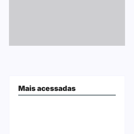
Mais acessadas
Arraial Flor do Maracujá acontece
Joer 2026 inicia fases regionais em
de 18 a 27 de setembro no Parque
nove cidades e reúne mais de 7,3
dos Tanques
mil participantes