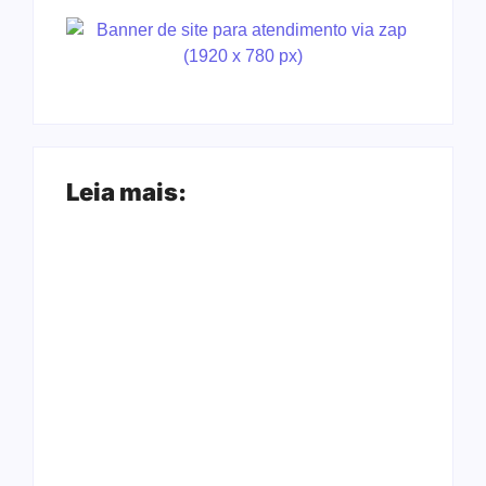
Leia mais:
Arraial Flor do
Joer 2026 inicia
Maracujá acontece
fases regionais em
de 18 a 27 de
nove cidades e
setembro no Parque
reúne mais de 7,3
dos Tanques
mil participantes