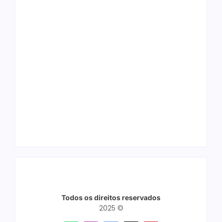
Ação conjunta
Ji-Paraná ganhará
apreende mais de
voos diretos para
R$ 800 mil em ouro
São Paulo com
ilegal escondido em
quatro frequências
carteira e sapato na
semanais a partir de
BR 425 em…
dezembro
Todos os direitos reservados
2025 ©