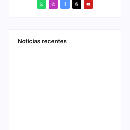
Notícias recentes
Ação conjunta apreende mais de R$ 800 mil
em ouro ilegal escondido em carteira e
sapato na BR 425 em…
6 de agosto de 2026
Ji-Paraná ganhará voos diretos para São