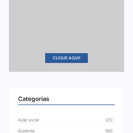
CLIQUE AQUI!
Categorias
Ação social
(25)
Acidente
(65)