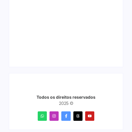
Ação conjunta
Joer 2026 inicia
apreende mais de
fases regionais em
R$ 800 mil em ouro
nove cidades e
ilegal escondido em
reúne mais de 7,3
carteira e sapato na
mil participantes
BR 425 em…
Todos os direitos reservados
2025 ©