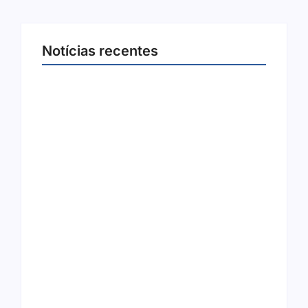
Notícias recentes
Joer 2026 inicia fases regionais em nove
cidades e reúne mais de 7,3 mil
participantes
6 de agosto de 2026
Ação conjunta apreende mais de R$ 800 mil
em ouro ilegal escondido em carteira e
sapato na BR 425 em…
6 de agosto de 2026