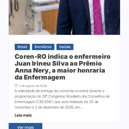
Brasil
Rondônia
Saúde
Coren-RO indica o enfermeiro
Juan Irineu Silva ao Prêmio
Anna Nery, a maior honraria
da Enfermagem
2 de agosto de 2026
A solenidade de entrega da comenda ocorrerá durante a
programação do 28º Congresso Brasileiro dos Conselhos de
Enfermagem (CBCENF), que será realizado de 30 de
novembro a 3 de dezembro de 2026, em...
Leia mais
Ver mais