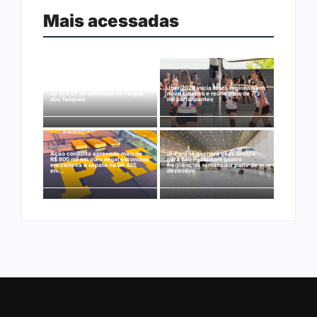
Mais acessadas
Arraial Flor do Maracujá acontece
Joer 2026 inicia fases regionais em
de 18 a 27 de setembro no Parque
nove cidades e reúne mais de 7,3
dos Tanques
mil participantes
Ação conjunta apreende mais de
Ji-Paraná ganhará voos diretos
R$ 800 mil em ouro ilegal escondido
para São Paulo com quatro
em carteira e sapato na BR 425
frequências semanais a partir de
em…
dezembro