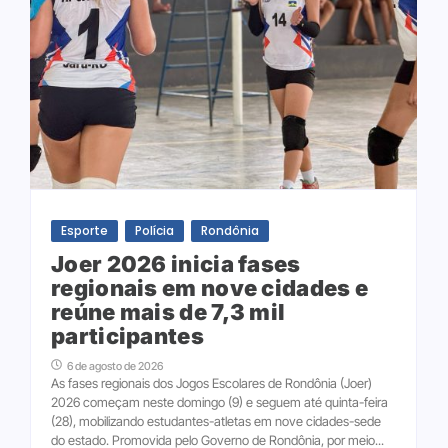
Esporte
Polícia
Rondônia
Joer 2026 inicia fases
regionais em nove cidades e
reúne mais de 7,3 mil
participantes
6 de agosto de 2026
As fases regionais dos Jogos Escolares de Rondônia (Joer)
2026 começam neste domingo (9) e seguem até quinta-feira
(28), mobilizando estudantes-atletas em nove cidades-sede
do estado. Promovida pelo Governo de Rondônia, por meio...