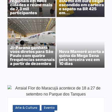
regionais em nove
800 mil em ouro ilegal
cidades e reúne mais
escondido em carteira
de 7,3 mil
e sapato na BR 425
participantes
em…
Ji-Paraná ganhará
voos diretos para São
Nova Mamoré acerta a
Paulo com quatro
quina da Mega Sena
frequências semanais
pela terceira vez em
a partir de dezembro
10 dias
Arte & Cultura
Evento